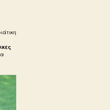
ιάτικη
ικες
να