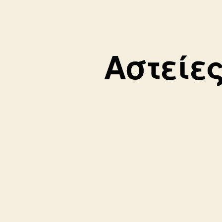
Αστείε