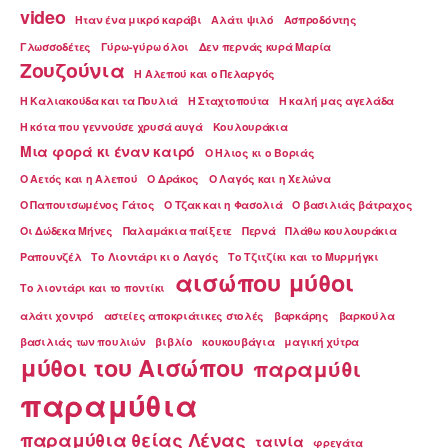
video
Ήταν ένα μικρό καράβι
Αλάτι ψιλό
Ασπροδόντης
Γλωσσοδέτες
Γύρω-γύρω όλοι
Δεν περνάς κυρά Μαρία
Ζουζούνια
Η Αλεπού και ο Πελαργός
Η Καλιακούδα και τα Πουλιά
Η Σταχτοπούτα
Η καλή μας αγελάδα
Η κότα που γεννούσε χρυσά αυγά
Κουλουράκια
Μια φορά κι έναν καιρό
Ο Ήλιος κι ο Βοριάς
Ο Αετός και η Αλεπού
Ο Δράκος
Ο Λαγός και η Χελώνα
Ο Παπουτσωμένος Γάτος
Ο Τζακ και η Φασολιά
Ο βασιλιάς βάτραχος
Οι Δώδεκα Μήνες
Παλαμάκια παίξετε
Περνά
Πλάθω κουλουράκια
Ραπουνζέλ
Το Λιοντάρι κι ο Λαγός
Το Τζιτζίκι και το Μυρμήγκι
αισώπου μύθοι
Το λιοντάρι και το ποντίκι
αλάτι χοντρό
αστείες αποκριάτικες στολές
βαρκάρης
βαρκούλα
βασιλιάς των πουλιών
βιβλίο
κουκουβάγια
μαγική χύτρα
μύθοι του Αισώπου
παραμύθι
παραμύθια
παραμύθια θείας Λένας
ταινία
φρεγάτα