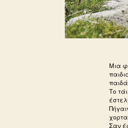
Μια φ
παιδιά
παιδάκ
Το τάι
έστελ
Πήγαι
χορταρ
Σαν έ