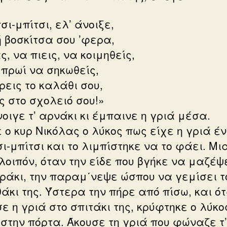
σι-μπίτσι, ελ’ άνοιξε,
 βοσκίτσα σου ’φερα,
, να πιεις, να κοιμηθείς,
 πρωί να σηκωθείς,
ρεις το καλάθι σου,
ς στο σχολειό σου!»
οιγε τ’ αρνάκι κι έμπαινε η γριά μέσα.
 ο κυρ Νικόλας ο λύκος πως είχε η γριά έ
ι-μπίτσι και το λιμπίστηκε να το φάει. Μι
λοιπόν, όταν την είδε που βγήκε να μαζέψ
ράκι, την παραμ΄νεψε ώσπου να γεμίσει τ
άκι της. Ύστερα την πήρε από πίσω, και ό
ε η γριά στο σπιτάκι της, κρύφτηκε ο λύκο
 στην πόρτα. Άκουσε τη γριά που φώναζε τ’