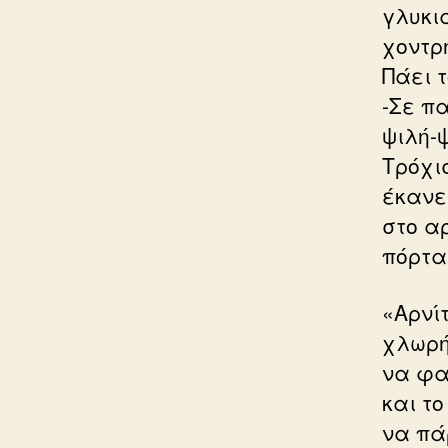
γλυκιά
χοντρ
Πάει τ
-Σε π
ψιλή-ψ
Τρόχι
έκανε
στο α
πόρτα
«Αρνίτ
χλωρή
να φας
και το
να πά