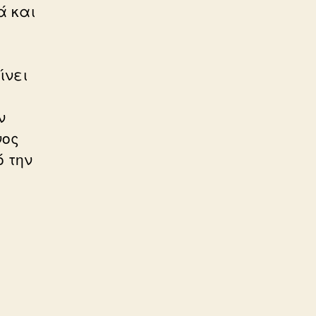
ά και
ίνει
ν
νος
ό την