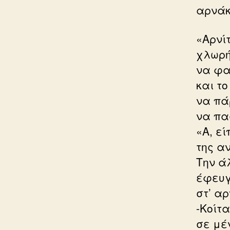
αρνάκ
«Αρνίτ
χλωρή
να φας
και το
να πά
να πα
«Α, εί
της αν
Την ά
έφευγ
στ’ αρ
-Κοίτ
σε μέ