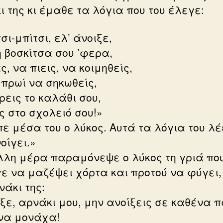
ι της κι έμαθε τα λόγια που του έλεγε:
σι-μπίτσι, ελ’ άνοιξε,
 βοσκίτσα σου ’φερα,
, να πιεις, να κοιμηθείς,
 πρωί να σηκωθείς,
ρεις το καλάθι σου,
ς στο σχολειό σου!»
πε μέσα του ο λύκος. Αυτά τα λόγια του λέ
οίγει.»
λλη μέρα παραμόνεψε ο λύκος τη γριά πο
ε να μαζέψει χόρτα και προτού να φύγει,
νάκι της:
αξε, αρνάκι μου, μην ανοίξεις σε καθένα 
να μονάχα!