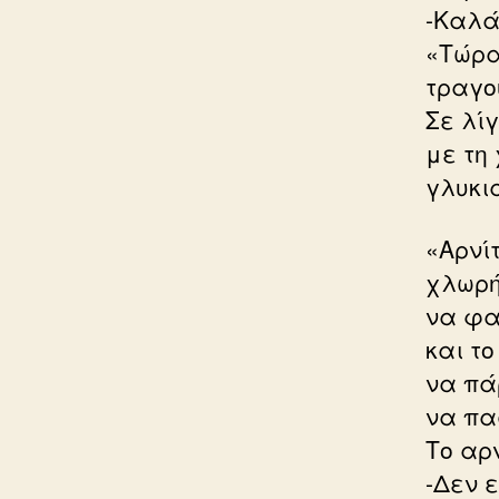
-Καλά
«Τώρα
τραγου
Σε λίγ
με τη 
γλυκι
«Αρνίτ
χλωρή
να φας
και το
να πά
να πα
Το αρ
-Δεν 