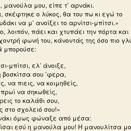
, μανούλα μου, είπε τ’ αρνάκι.
, σκέφτηκε ο λύκος, θα του πω κι εγώ το
δάκι να μ’ ανοίξει το αρνίτσι-μπίτσι.»
ο, λοιπόν, πάει και χτυπάει την πόρτα και
χοντρή φωνή του, κάνοντάς της όσο πιο γλ
ά μπορούσε:
σι-μπίτσι, ελ’ άνοιξε,
 βοσκίτσα σου ’φερα,
, να πιεις, να κοιμηθείς,
 πρωί να σηκωθείς,
ρεις το καλάθι σου,
ς στο σχολειό σου!»
νάκι όμως φώναξε από μέσα:
είσαι εσύ η μανούλα μου! Η μανουλίτσα μο