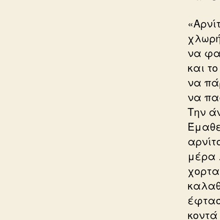
«Αρνίτ
χλωρή
να φας
και το
να πά
να πα
Την άν
Έμαθε
αρνίτσ
μέρα 
χορτα
καλαθ
έφτασ
κοντά