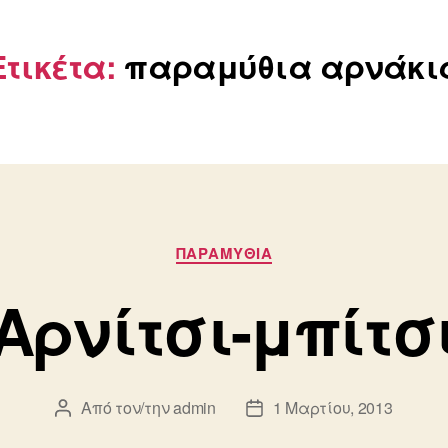
Ετικέτα:
παραμύθια αρνάκι
Κατηγορίες
ΠΑΡΑΜΥΘΙΑ
Αρνίτσι-μπίτσ
Από τον/την
admin
1 Μαρτίου, 2013
Συντάκτης
Ημ.
άρθρου
δημοσίευσης