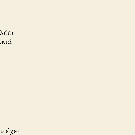
 λέει
υκιά-
υ έχει